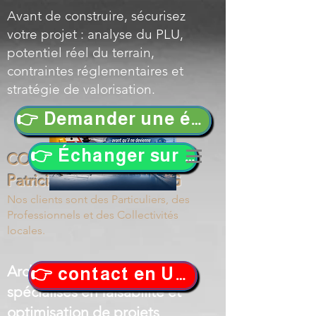
Avant de construire, sécurisez
votre projet : analyse du PLU,
potentiel réel du terrain,
contraintes réglementaires et
stratégie de valorisation.
👉 Demander une étude de faisabilité
👉 Échanger sur votre projet
COMBIS Philippe PEREIRA
Patricia Architectes DPLG
Nos clients sont des
Particuliers, des
Professionnels et des Collectivités
locales.
Architectes en Occitanie
👉 contact en URGENCE !
spécialisés en faisabilité et
optimisation de projets