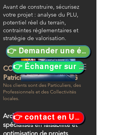
Avant de construire, sécurisez
votre projet : analyse du PLU,
potentiel réel du terrain,
contraintes réglementaires et
stratégie de valorisation.
👉 Demander une étude de faisabilité
👉 Échanger sur votre projet
COMBIS Philippe PEREIRA
Patricia Architectes DPLG
Nos clients sont des
Particuliers, des
Professionnels et des Collectivités
locales.
Architectes en Occitanie
👉 contact en URGENCE !
spécialisés en faisabilité et
optimisation de projets